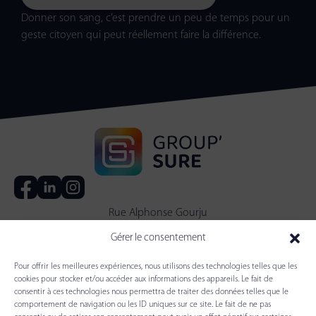
Donner son sang, c’est prendre un peu de temps pour un
geste citoyen qui peut réellement faire la différence.
Rue Alphonse Gourju
38140 Apprieu
Gérer le consentement
04 76 06 52 52
contact@group-sure.com
Pour offrir les meilleures expériences, nous utilisons des technologies telles que les
cookies pour stocker et/ou accéder aux informations des appareils. Le fait de
Accueil
consentir à ces technologies nous permettra de traiter des données telles que le
Notre groupe
comportement de navigation ou les ID uniques sur ce site. Le fait de ne pas