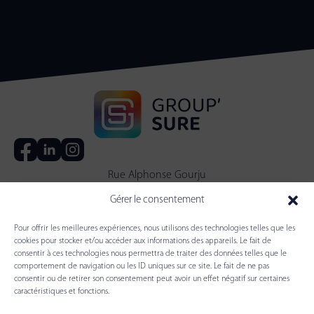
Rue Alphonse Gourju
38140 Apprieu
Gérer le consentement
04 76 06 52 52
contact@group-sure.com
Pour offrir les meilleures expériences, nous utilisons des technologies telles que les
cookies pour stocker et/ou accéder aux informations des appareils. Le fait de
Accueil
consentir à ces technologies nous permettra de traiter des données telles que le
Notre groupe
comportement de navigation ou les ID uniques sur ce site. Le fait de ne pas
consentir ou de retirer son consentement peut avoir un effet négatif sur certaines
Métiers & Activités
caractéristiques et fonctions.
Actualités