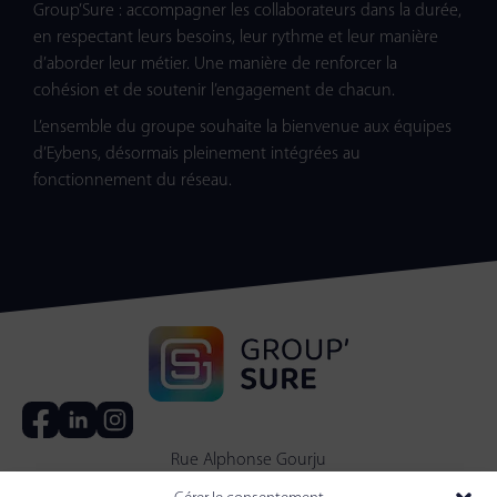
Group’Sure : accompagner les collaborateurs dans la durée,
en respectant leurs besoins, leur rythme et leur manière
d’aborder leur métier. Une manière de renforcer la
cohésion et de soutenir l’engagement de chacun.
L’ensemble du groupe souhaite la bienvenue aux équipes
d’Eybens, désormais pleinement intégrées au
fonctionnement du réseau.
Rue Alphonse Gourju
38140 Apprieu